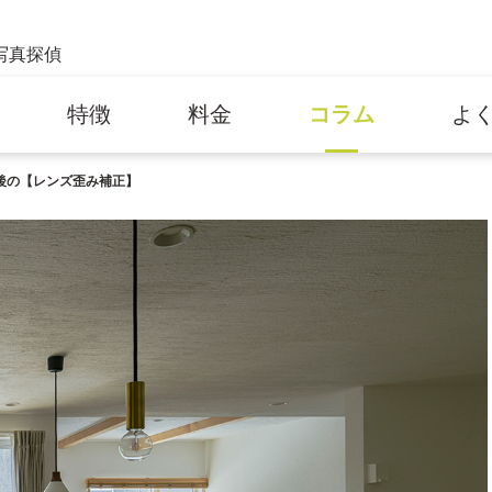
写真探偵
特徴
料金
コラム
よ
影後の【レンズ歪み補正】