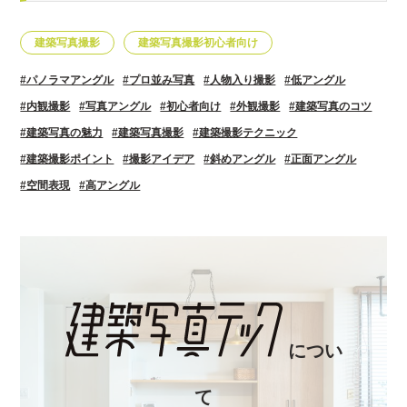
建築写真撮影
建築写真撮影初心者向け
#パノラマアングル
#プロ並み写真
#人物入り撮影
#低アングル
#内観撮影
#写真アングル
#初心者向け
#外観撮影
#建築写真のコツ
#建築写真の魅力
#建築写真撮影
#建築撮影テクニック
#建築撮影ポイント
#撮影アイデア
#斜めアングル
#正面アングル
#空間表現
#高アングル
につい
て