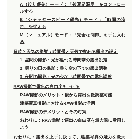
A（絞り優先）モード：「被写界深度」をコントロー
ルする
S（シャッタースピード優先）モード：「時間の流
れ」を捉える
M（マニュアル）モード：「完全な制御」を手に入れ
る
日時と天気の影響：時間帯と天候で変わる露出の設定
1. 昼間の撮影：光が溢れる時間帯の露出設定
2. 曇りの日の撮影：曇り空の下での露出調整
3. 夜間の撮影：光の少ない時間帯での露出調整
RAW撮影で露出の自由度を上げる
RAW撮影のメリット：後から露出を微調整可能
建築写真撮影におけるRAW撮影の活用
RAW撮影のデメリットとその対策
おわりに：RAW撮影で露出の自由度を最大限に活用し
よう
おわりに：露出を上手に扱って、建築写真の魅力を最大