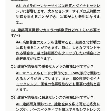
A3. カメラのセンサーサイズは画質とダイナミックレ
ンジに影響します。大きなセンサーサイズは広範囲の
明暗を捉えることができ、写真がより鮮明になりま
す。
Q4. 建築写真撮影でカメラの解像度はどれくらい必要で
すか？
A4. 高解像度のカメラを使用すると、細部まで鮮明に
写真を撮ることができます。特に、大きなプリントを
作る場合や、後で詳細部分をクロップしたい場合には
高解像度が役立ちます。
Q5. 建築写真撮影で重要なカメラの機能は何ですか？
A5. マニュアルモードで操作でき、RAW形式で撮影で
きるカメラが適しています。また、ISO性能やダイナ
ミックレンジ、画像の色再現性なども重要な機能と言
えます。
Q6. 建築写真撮影に最適なレンズの種類は何ですか？
A6. 建築写真撮影では、建物全体を広く写せる広角レ
ンズや、パースペクティブを修正できるシフトレンズ