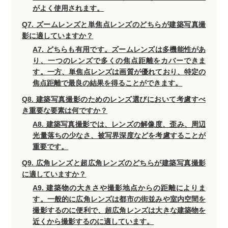
がよく使用されます。
Q7. ズームレンズと単焦点レンズのどちらが建築写真撮
影に適していますか？
A7. どちらも有用です。ズームレンズは多機能性があ
り、一つのレンズで多くの焦点距離をカバーできま
す。一方、単焦点レンズは画質が優れており、特定の
焦点距離で最良の結果を得ることができます。
Q8. 建築写真撮影のためのレンズ選びにおいて考慮すべ
き重要な要素は何ですか？
A8. 建築写真撮影では、レンズの解像度、歪み、周辺
光量落ちの少なさ、被写界深度などを考慮することが
重要です。
Q9. 広角レンズと超広角レンズのどちらが建築写真撮影
に適していますか？
A9. 建築物の大きさや撮影地点からの距離によりま
す。一般的に広角レンズは都市の街並みや室内空間を
撮影するのに便利で、超広角レンズは大きな建築物を
近くから撮影するのに適しています。