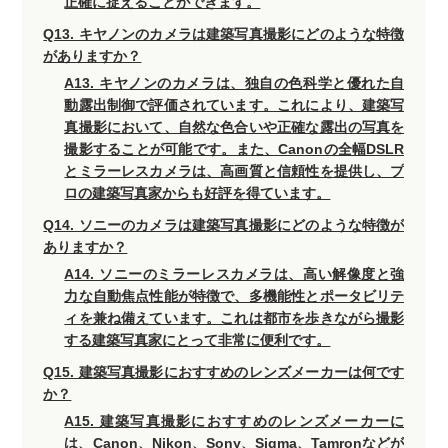
正確に捉えることができます。
Q13. キヤノンのカメラは建築写真撮影にどのような特徴
がありますか？
A13. キヤノンのカメラは、独自の色科学と優れた自
動露出制御で評価されています。これにより、建築写
真撮影において、自然な色合いや正確な露出の写真を
撮影することが可能です。また、Canonの全幅DSLR
とミラーレスカメラは、高画質と信頼性を提供し、プ
ロの建築写真家からも好評を得ています。
Q14. ソニーのカメラは建築写真撮影にどのような特徴が
ありますか？
A14. ソニーのミラーレスカメラは、高い解像度と強
力な自動焦点性能が特徴で、多機能性とポータビリテ
ィを兼ね備えています。これは都市を歩きながら撮影
する建築写真家にとって非常に便利です。
Q15. 建築写真撮影におすすめのレンズメーカーは何です
か？
A15. 建築写真撮影におすすめのレンズメーカーに
は、Canon、Nikon、Sony、Sigma、Tamronなどが