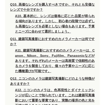
Q10. 高価なレンズを購入すべきですか、それとも安価な
レンズで十分ですか？
A10. 基本的に、レンズは価格に応じた品質が得られ
る傾向があります。しかし、初心者の段階では必ずし
も高価なレンズを必要としない場合もあります。予算
とニーズに合わせて選択しましょう。
Q11. 建築写真撮影におすすめのカメラメーカーは何です
か？
A11. 建築写真撮影におすすめのカメラメーカーは、C
anon、Nikon、Sony、Fujifilm、Panasonicなどが
あります。それぞれのメーカーは高画質で信頼性のあ
るカメラを製造しており、個々の予算やニーズに応じ
た機種選びが可能です。
Q12. ニコンのカメラは建築写真撮影にどのような特徴が
ありますか？
A12. ニコンのカメラは、色再現性とダイナミックレ
ンジが広いことで知られています。これは建築写真撮
影において重要な要素であり、実際の場所の色と光を