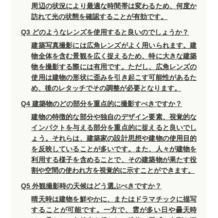
周辺の状況により最適な時間帯は変わるため、何度か
訪れて光の状態を確認することが有効です。
Q3 どのようなレンズを使用すると良いのでしょうか？
建築写真撮影には広角レンズがよく用いられます。建
物全体を含む景観を広く捉えるため、特に大きな建築
物を撮影する際には有用です。ただし、広角レンズの
使用は建物の形状に歪みを引き起こす可能性があるた
め、後のレタッチでその調整が必要となります。
Q4 建築物のどの部分を重点的に撮影すべきですか？
建物の特徴的な部分や独自のデザイン要素、視覚的な
インパクトを与える部分を重点的に捉えると良いでし
ょう。それらは、建築家の設計思想や建物の使用目的
を反映していることが多いです。また、人々が建物を
利用する様子を含めることで、その建築物が果たす役
割や空間の使われ方を視覚的に示すことができます。
Q5 外観撮影時の天候はどう選ぶべきですか？
晴天時は建物を鮮やかに、またはドラマチックに描写
することが可能です。一方で、雲が多い日や曇天時