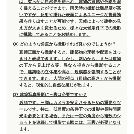
は、柔らかい自然光を得られ、建物の質感や色彩を深
く捉えることができます。雨天時の撮影は難易度が高
いですが、反射や濡れた表面によるユニークな視覚効
果を作り出すことが可能です。天候によって建物の見
え方が大きく変わるため、様々な天候条件下での撮影
に挑戦してみることをお勧めします。
Q6 どのような角度から撮影すれば良いのでしょうか？
直接正面から撮影すると、建築物の形状や配置をはっ
きりと表現できます。しかし、斜めから、または建物
の下から見上げる等、異なる視点から撮影すること
で、建築物の立体感や高さ、規模感を強調することが
できます。また、人間の視点（目線の高さ）から撮影
すると、視覚的に自然な感じが出ます。
Q7 建築写真撮影に三脚は必要ですか？
必須です。三脚はカメラを安定させるための重要なツ
ールです。特に、低照度の条件下での撮影や長時間露
光を必要とする場合、または一定の角度から複数のシ
ョットを連続して撮影する際には、三脚が必要となり
ます。